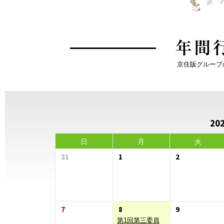
京住販グループ
20
日
月
火
31
1
2
7
8
9
第1回第三委員